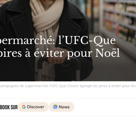
ermarché: l’UFC-Que
pires à éviter pour Noël
Champagnes de supermarché: l’UFC-Que Choisir épingle les pires à éviter pour N
 Book sur