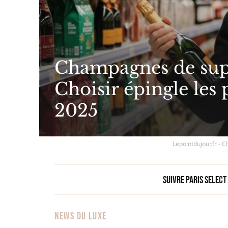
Champagnes de sup
Choisir épingle les 
2025
Lepointdujour.fr - 
Suivre Paris Select
NEWS DU LUXE