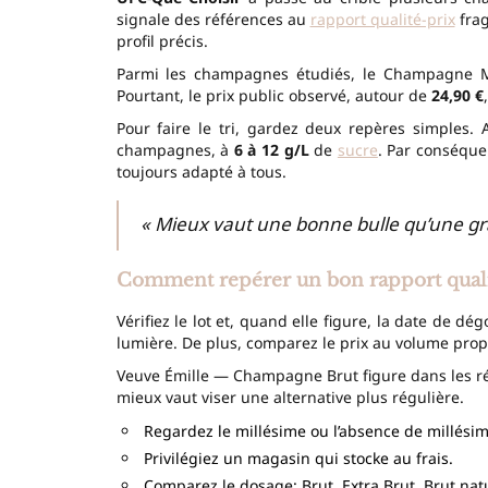
signale des références au
rapport qualité-prix
frag
profil précis.
Parmi les champagnes étudiés, le Champagne Merc
Pourtant, le prix public observé, autour de
24,90 €
Pour faire le tri, gardez deux repères simples. 
champagnes, à
6 à 12 g/L
de
sucre
. Par conséque
toujours adapté à tous.
« Mieux vaut une bonne bulle qu’une gr
Comment repérer un bon rapport quali
Vérifiez le lot et, quand elle figure, la date de d
lumière. De plus, comparez le prix au volume pro
Veuve Émille — Champagne Brut figure dans les réfé
mieux vaut viser une alternative plus régulière.
Regardez le millésime ou l’absence de millésim
Privilégiez un magasin qui stocke au frais.
Comparez le dosage: Brut, Extra Brut, Brut nat