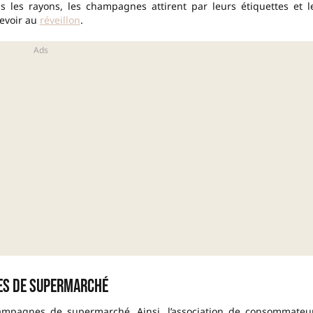
ns les rayons, les champagnes attirent par leurs étiquettes et l
cevoir au
réveillon
.
lles de supermarché
ampagnes de supermarché. Ainsi, l’association de consommateu