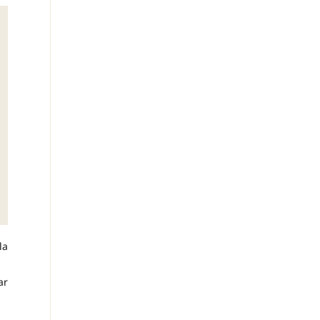
la
ar