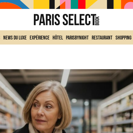
s
News du Luxe
Expérience
Hôtel
ParisByNight
Restaurant
Shopping