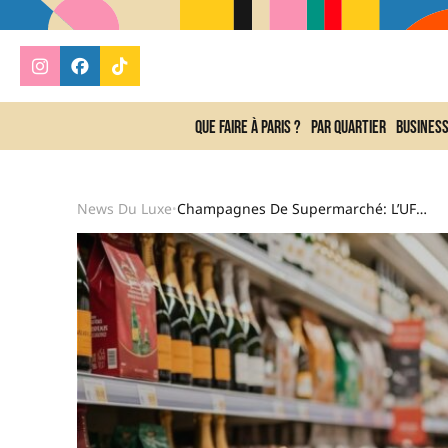
Que faire à Paris ?
Par quartier
Busines
News Du Luxe
Champagnes De Supermarché: L’UFC-Que Choisir Épingle Les Pires À Éviter Pour Noël 2025
•