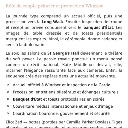
Rôle du couple princier et protocole à Windsor
La journée type comprend un accueil officiel, puis une
procession vers la
Long Walk
. Ensuite, inspection de troupe
et réception privée conduisent vers le
banquet d’État
. Les
images de table dressée et de toasts présidentiels
marquent les esprits. Ainsi, le cérémonial donne cadence et
sens à la diplomatie.
Le soir, les salons de
St George’s Hall
deviennent le théâtre
du soft power. La parole royale ponctue un menu pensé
comme un récit national. Kate Middleton devrait, elle,
incarner l’élégance rassurante face aux caméras. Enfin, la
séquence crée des repères dans une actualité mouvante.
Accueil officiel à Windsor et inspection de la Garde
Procession, entretiens bilatéraux et échanges culturels
Banquet d’État
et toasts protocolaires en soirée
Couverture médias internationale et enjeux d’image
Coordination Couronne, gouvernement et sécurité
Eliot Zed — bottes (portées par Camilla Parker Bowles). Tiges
élancées et cuir impeccable, elles assurent confort, tenue et