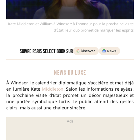
Kate Middleton et William à Windsor: à l’honneur pour la prochaine visite
d’État, leur duo promet de marquer les esprits
Suivre Paris Select Book sur
NEWS DU LUXE
À Windsor, le calendrier diplomatique s’accélère et met déjà
en lumière Kate
Middleton
. Selon les informations relayées,
la prochaine visite d’État promet un décor majestueux et
une portée symbolique forte. Le public attend des gestes
clairs, mais aussi une chaleur sincère.