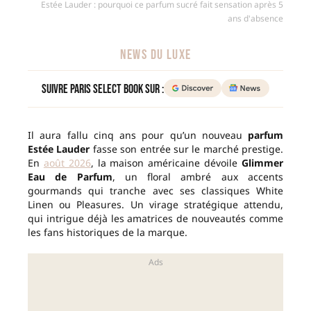
Estée Lauder : pourquoi ce parfum sucré fait sensation après 5
ans d'absence
NEWS DU LUXE
Suivre Paris Select Book sur :
Il aura fallu cinq ans pour qu’un nouveau
parfum
Estée Lauder
fasse son entrée sur le marché prestige.
En
août 2026
, la maison américaine dévoile
Glimmer
Eau de Parfum
, un floral ambré aux accents
gourmands qui tranche avec ses classiques White
Linen ou Pleasures. Un virage stratégique attendu,
qui intrigue déjà les amatrices de nouveautés comme
les fans historiques de la marque.