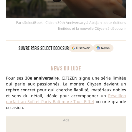
ParisSelectBook - Citizen 30th Anniversary à Abidjan : deux éditions
limitées et la nouvelle Cityzen à découvrir
Suivre Paris Select Book sur
NEWS DU LUXE
Pour ses
30e anniversaire
, CITIZEN signe une série limitée
qui parle aux passionnés. La montre Cityzen devient un
repère concret pour qui cherche fiabilité, matériaux nobles
et sens du détail, idéale pour accompagner un
Réveillon
parfait au Sofitel Paris Baltimore Tour Eiffel
ou une grande
occasion.