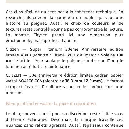
Ces clins d’œil ne nuisent pas à la cohérence technique. En
revanche, ils ouvrent la gamme à un public qui veut une
histoire au poignet. Aussi, le choix de couleurs et de
textures reste contrôlé pour ne pas compromettre la lecture.
La montre Cityzen prend ici une dimension plus
émotionnelle, mais garde sa fiabilité.
Citizen — Super Titanium 30eme Anniversaire édition
limitée AB4B (Montre ; Titane, cuir d’alligator ;
Solaire
100
m
). Le boîtier léger soulage le poignet, tandis que l’énergie
lumineuse réduit la maintenance.
CITIZEN — 30e anniversaire édition limitée cadran papier
washi AQ4106-00A (Montre ;
ø38.3 mm
12.2 mm
). Le format
compact favorise l’équilibre visuel et le confort sous une
manche.
Bleu profond et washi: la piste du quotidien
Le bleu, souvent choisi pour sa discrétion, reste lisible sous
différents éclairages. Désormais, la marque travaille ces
nuances sans reflets agressifs. Aussi, l’épaisseur contenue