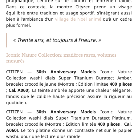
pragmatique, centrée sur le confort et l’entretien faible.
Dans ce contexte, la montre Cityzen prend un visage
équilibré entre tradition et usage sportif, s’intégrant aussi
bien à l’ambiance d’un
village de Noël animé
qu’à un cadre
plus formel.
« Trente ans, et toujours à l’heure. »
Iconic Nature Collection: matières rares, volumes
mesurés
CITIZEN —
30th Anniversary Models
Iconic Nature
Collection washi dials Super Titanium Duratect Amber,
bracelet crocodile jaune (Montre ; Édition limitée
400 pièces
;
Cal. A060
). La teinte ambrée apporte une chaleur élégante,
tandis que le calibre haute précision assure la rigueur au
quotidien.
CITIZEN —
30th Anniversary Models
Iconic Nature
Collection washi dials Super Titanium Duratect Platinum,
bracelet crocodile (Montre ; Édition limitée
400 pièces
;
Cal.
A060
). Le ton platine donne un contraste net sur le papier
washi, pour une lecture plus rapide.