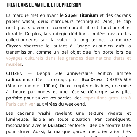
Trente ans de matière et de précision
La marque met en avant le
Super Titanium
et des cadrans
papier washi, deux marqueurs techniques. Ainsi, le cap
n’est pas seulement commémoratif, il est fonctionnel et
durable. De plus, la stratégie d’éditions limitées rassure les
collectionneurs sur la valeur à long terme. La montre
Cityzen s’adresse ici autant à l’usage quotidien qu’à la
transmission, comme un bel objet que l’on porte lors de
voyages culturels dans les grandes destinations d’arts et
musées
.
CITIZEN — Denpa 30e anniversaire édition limitée
radiocommandée chronographe
Eco-Drive
CB5876-60E
(Montre homme ;
100 m
). Deux compteurs lisibles, une mise
à l’heure par ondes et une réserve d’énergie sans pile,
parfaite pour suivre vos sorties, des
expositions gratuites à
Paris cet hiver
aux virées du week-end.
Les cadrans washi révèlent une texture vivante et
lumineuse, lisible en toute situation. Par conséquent,
l’association avec le
Duratect
renforce l’idée de montre faite
pour durer. Aussi, la marque garde une orientation très