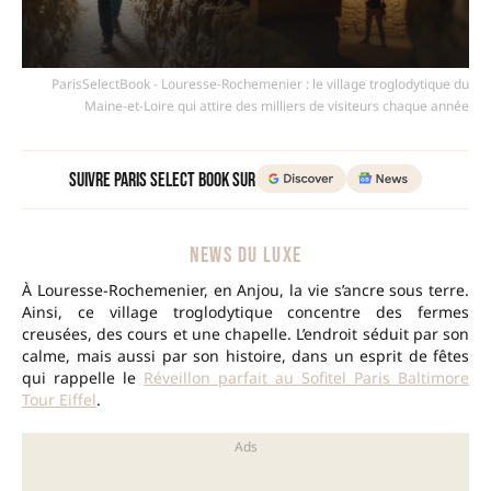
ParisSelectBook - Louresse-Rochemenier : le village troglodytique du
Maine-et-Loire qui attire des milliers de visiteurs chaque année
Suivre Paris Select Book sur
NEWS DU LUXE
À Louresse-Rochemenier, en Anjou, la vie s’ancre sous terre.
Ainsi, ce village troglodytique concentre des fermes
creusées, des cours et une chapelle. L’endroit séduit par son
calme, mais aussi par son histoire, dans un esprit de fêtes
qui rappelle le
Réveillon parfait au Sofitel Paris Baltimore
Tour Eiffel
.