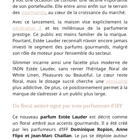
de son portefeuille. Elle entre ainsi enfin sur le terrain
des
gourmands
, au cœur de la croissance du marché.
Avec ce lancement, la maison vise explicitement la
génération Z
et les milléniaux de la parfumerie
prestige. Ce public est moins familier de la marque.
Pourtant, Estée Lauder reconnaît n’avoir encore jamais
investi le segment des parfums gourmands, malgré
son rôle de moteur pour l’ensemble du secteur.
Glimmer incarne ainsi une facette plus moderne de
l’ADN Estée Lauder, sans renier l’héritage floral de
White Linen, Pleasures ou Beautiful. Le cœur reste
floral, mais le dosage sucré cherche une
sensualité
plus addictive. De plus, ce positionnement permet à la
marque de s’adresser à un public plus large.
Un floral ambré signé par trois parfumeurs d’IFF
Ce nouveau
parfum Estée Lauder
est décrit comme
un floral ambré aux accents gourmands. Il a été créé
par les parfumeurs d’IFF
Dominique Ropion, Anne
Flipo et Jean-Marc Chaillan
. Le jus se déploie autour