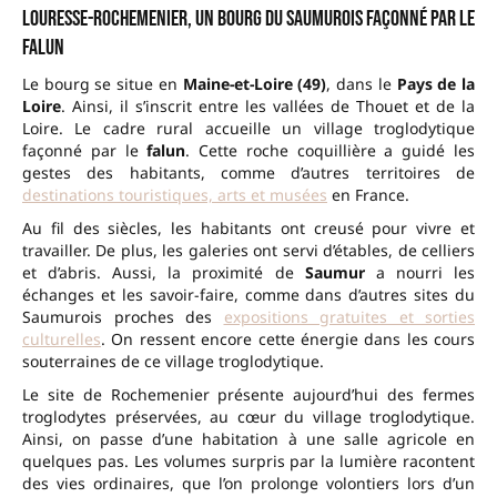
Louresse-Rochemenier, un bourg du Saumurois façonné par le
falun
Le bourg se situe en
Maine-et-Loire (49)
, dans le
Pays de la
Loire
. Ainsi, il s’inscrit entre les vallées de Thouet et de la
Loire. Le cadre rural accueille un village troglodytique
façonné par le
falun
. Cette roche coquillière a guidé les
gestes des habitants, comme d’autres territoires de
destinations touristiques, arts et musées
en France.
Au fil des siècles, les habitants ont creusé pour vivre et
travailler. De plus, les galeries ont servi d’étables, de celliers
et d’abris. Aussi, la proximité de
Saumur
a nourri les
échanges et les savoir-faire, comme dans d’autres sites du
Saumurois proches des
expositions gratuites et sorties
culturelles
. On ressent encore cette énergie dans les cours
souterraines de ce village troglodytique.
Le site de Rochemenier présente aujourd’hui des fermes
troglodytes préservées, au cœur du village troglodytique.
Ainsi, on passe d’une habitation à une salle agricole en
quelques pas. Les volumes surpris par la lumière racontent
des vies ordinaires, que l’on prolonge volontiers lors d’un