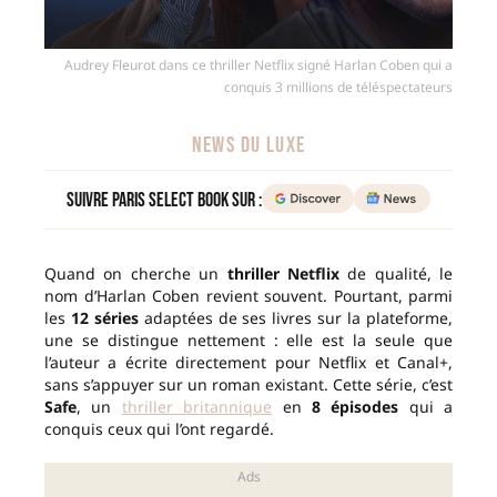
Audrey Fleurot dans ce thriller Netflix signé Harlan Coben qui a
conquis 3 millions de téléspectateurs
NEWS DU LUXE
Suivre Paris Select Book sur :
Quand on cherche un
thriller Netflix
de qualité, le
nom d’Harlan Coben revient souvent. Pourtant, parmi
les
12 séries
adaptées de ses livres sur la plateforme,
une se distingue nettement : elle est la seule que
l’auteur a écrite directement pour Netflix et Canal+,
sans s’appuyer sur un roman existant. Cette série, c’est
Safe
, un
thriller britannique
en
8 épisodes
qui a
conquis ceux qui l’ont regardé.