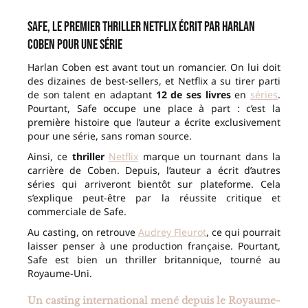
Safe, le premier thriller Netflix écrit par Harlan
Coben pour une série
Harlan Coben est avant tout un romancier. On lui doit
des dizaines de best-sellers, et Netflix a su tirer parti
de son talent en adaptant
12 de ses livres
en
séries
.
Pourtant, Safe occupe une place à part : c’est la
première histoire que l’auteur a écrite exclusivement
pour une série, sans roman source.
Ainsi, ce
thriller
Netflix
marque un tournant dans la
carrière de Coben. Depuis, l’auteur a écrit d’autres
séries qui arriveront bientôt sur plateforme. Cela
s’explique peut-être par la réussite critique et
commerciale de Safe.
Au casting, on retrouve
Audrey Fleurot
, ce qui pourrait
laisser penser à une production française. Pourtant,
Safe est bien un thriller britannique, tourné au
Royaume-Uni.
Un casting international mené depuis le Royaume-