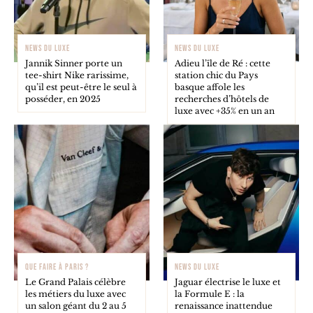
NEWS DU LUXE
NEWS DU LUXE
Jannik Sinner porte un
Adieu l’île de Ré : cette
tee-shirt Nike rarissime,
station chic du Pays
qu’il est peut-être le seul à
basque affole les
posséder, en 2025
recherches d’hôtels de
luxe avec +35% en un an
QUE FAIRE À PARIS ?
NEWS DU LUXE
Le Grand Palais célèbre
Jaguar électrise le luxe et
les métiers du luxe avec
la Formule E : la
un salon géant du 2 au 5
renaissance inattendue