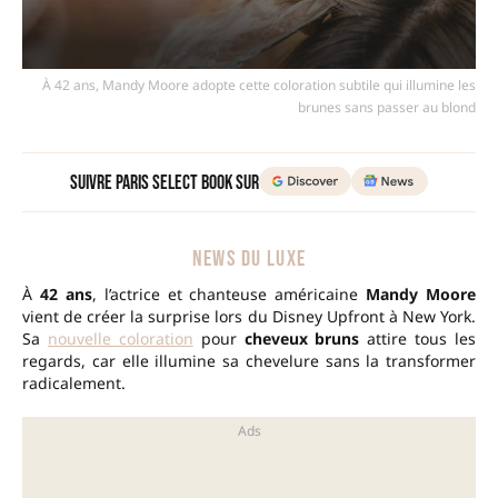
À 42 ans, Mandy Moore adopte cette coloration subtile qui illumine les
brunes sans passer au blond
Suivre Paris Select Book sur
NEWS DU LUXE
À
42 ans
, l’actrice et chanteuse américaine
Mandy Moore
vient de créer la surprise lors du Disney Upfront à New York.
Sa
nouvelle coloration
pour
cheveux bruns
attire tous les
regards, car elle illumine sa chevelure sans la transformer
radicalement.