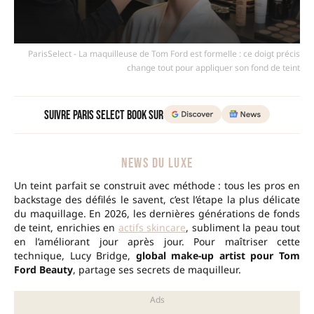
ParisSelect - La maquilleuse de Tom Ford est formelle : ce doigt précis
change tout pour appliquer son fond de teint
Suivre Paris Select Book sur
NEWS DU LUXE
Un teint parfait se construit avec méthode : tous les pros en
backstage des défilés le savent, c’est l’étape la plus délicate
du maquillage. En 2026, les dernières générations de fonds
de teint, enrichies en
actifs skincare
, subliment la peau tout
en l’améliorant jour après jour. Pour maîtriser cette
technique, Lucy Bridge,
global make-up artist pour Tom
Ford Beauty
, partage ses secrets de maquilleur.