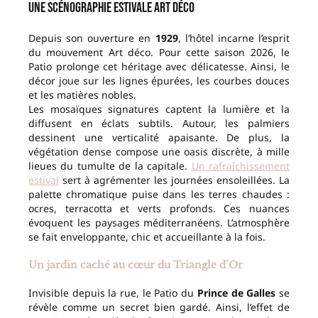
Une scénographie estivale Art déco
Depuis son ouverture en
1929
, l’hôtel incarne l’esprit
du mouvement Art déco. Pour cette saison 2026, le
Patio prolonge cet héritage avec délicatesse. Ainsi, le
décor joue sur les lignes épurées, les courbes douces
et les matières nobles.
Les mosaïques signatures captent la lumière et la
diffusent en éclats subtils. Autour, les palmiers
dessinent une verticalité apaisante. De plus, la
végétation dense compose une oasis discrète, à mille
lieues du tumulte de la capitale.
Un rafraîchissement
estival
sert à agrémenter les journées ensoleillées. La
palette chromatique puise dans les terres chaudes :
ocres, terracotta et verts profonds. Ces nuances
évoquent les paysages méditerranéens. L’atmosphère
se fait enveloppante, chic et accueillante à la fois.
Un jardin caché au cœur du Triangle d’Or
Invisible depuis la rue, le Patio du
Prince de Galles
se
révèle comme un secret bien gardé. Ainsi, l’effet de