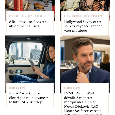
QUE FAIRE À PARIS ? - BALADES
RESTAURANTS FESTIFS - PARISBYNIGHT
8 lieux insolites à visiter
Hollywood Savoy et ses
absolument à Paris
soirées voyance : rendez-
vous mystique
NEWS DU LUXE
NEWS DU LUXE
Rolls-Royce Cullinan
LVMH Watch Week
électrique veut devancer
dévoile 8 montres
le futur SUV Bentley
marquantes: Hublot
Novak Djokovic, TAG
Heuer Seafarer, chrono