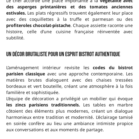
Le chef accorde une place importante à la
végétalité avec
des asperges printanières et des tomates anciennes
estivales.
Les plats régressifs trouvent également leur place
avec des coquillettes à la truffe et parmesan ou des
profiteroles chocolat-pistache
. Chaque assiette raconte une
histoire, celle d’une cuisine française réinventée avec
subtilité.
Un décor brutaliste pour un esprit bistrot authentique
L’aménagement intérieur revisite les
codes du bistrot
parisien classique
avec une approche contemporaine. Les
matières brutes dialoguent avec des chaises tressées
bordeaux et vert bouteille, créant une atmosphère à la fois
familière et sophistiquée.
L’équipe de décoration a privilégié un mobilier qui évoque
les zincs parisiens traditionnels.
Les tables en marbre
côtoient des éléments plus modernes, créant un dialogue
harmonieux entre tradition et modernité. L’éclairage tamisé
en soirée confère au lieu une ambiance intimiste propice
aux conversations et aux moments de partage.