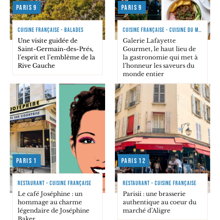
Paris 9
Paris 9
CUISINE FRANÇAISE - BALADES
CUISINE FRANÇAISE - CUISINE DU MONDE
Une visite guidée de
Galerie Lafayette
Saint-Germain-des-Prés,
Gourmet, le haut lieu de
l’esprit et l’emblème de la
la gastronomie qui met à
Rive Gauche
l’honneur les saveurs du
monde entier
Paris 1
Paris 12
RESTAURANT - CUISINE FRANÇAISE
RESTAURANT - CUISINE FRANÇAISE
Le café Joséphine : un
Parisii : une brasserie
hommage au charme
authentique au coeur du
légendaire de Joséphine
marché d’Aligre
Baker