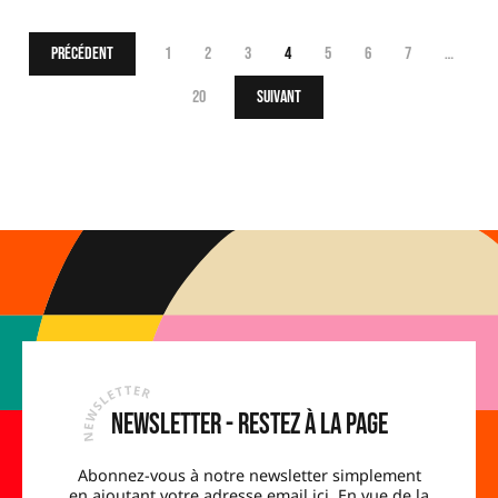
Précédent
1
2
3
4
5
6
7
…
20
Suivant
Newsletter - Restez à la page
Abonnez-vous à notre newsletter simplement
en ajoutant votre adresse email ici. En vue de la