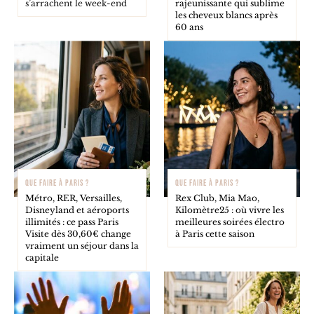
s’arrachent le week-end
rajeunissante qui sublime
les cheveux blancs après
60 ans
QUE FAIRE À PARIS ?
QUE FAIRE À PARIS ?
Métro, RER, Versailles,
Rex Club, Mia Mao,
Disneyland et aéroports
Kilomètre25 : où vivre les
illimités : ce pass Paris
meilleures soirées électro
Visite dès 30,60€ change
à Paris cette saison
vraiment un séjour dans la
capitale