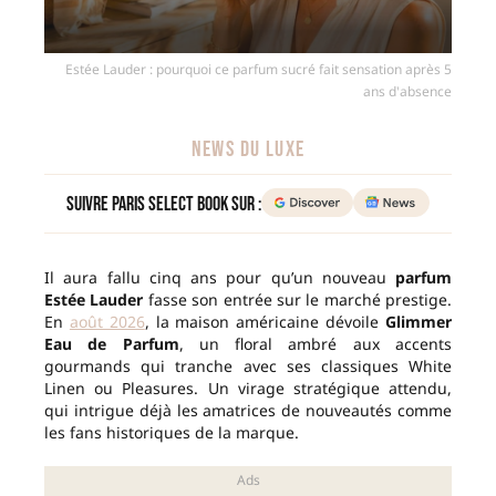
Estée Lauder : pourquoi ce parfum sucré fait sensation après 5
ans d'absence
NEWS DU LUXE
Suivre Paris Select Book sur :
Il aura fallu cinq ans pour qu’un nouveau
parfum
Estée Lauder
fasse son entrée sur le marché prestige.
En
août 2026
, la maison américaine dévoile
Glimmer
Eau de Parfum
, un floral ambré aux accents
gourmands qui tranche avec ses classiques White
Linen ou Pleasures. Un virage stratégique attendu,
qui intrigue déjà les amatrices de nouveautés comme
les fans historiques de la marque.