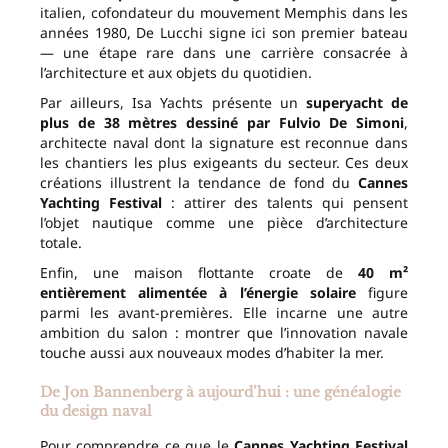
italien, cofondateur du mouvement Memphis dans les
années 1980, De Lucchi signe ici son premier bateau
— une étape rare dans une carrière consacrée à
l’architecture et aux objets du quotidien.
Par ailleurs, Isa Yachts présente un
superyacht de
plus de 38 mètres dessiné par Fulvio De Simoni
,
architecte naval dont la signature est reconnue dans
les chantiers les plus exigeants du secteur. Ces deux
créations illustrent la tendance de fond du
Cannes
Yachting Festival
: attirer des talents qui pensent
l’objet nautique comme une pièce d’architecture
totale.
Enfin, une maison flottante croate de
40 m²
entièrement alimentée à l’énergie solaire
figure
parmi les avant-premières. Elle incarne une autre
ambition du salon : montrer que l’innovation navale
touche aussi aux nouveaux modes d’habiter la mer.
De Jon Bannenberg à aujourd’hui : une généalogie
du design naval
Pour comprendre ce que le
Cannes Yachting Festival